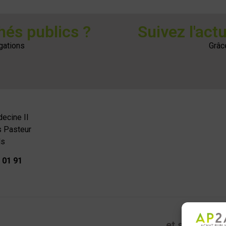
hés publics ?
Suivez l'act
gations
Grâc
ecine II
s Pasteur
ls
 01 91
et ses filiale